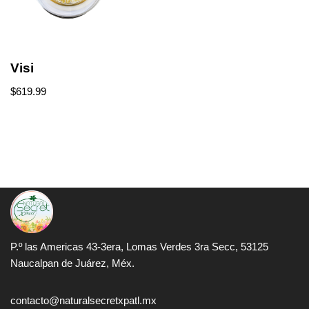
Visi
$
619.99
P.º las Americas 43-3era, Lomas Verdes 3ra Secc, 53125
Naucalpan de Juárez, Méx.
contacto@naturalsecretxpatl.mx