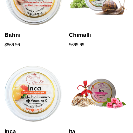
Bahni
Chimalli
$
869.99
$
699.99
Inca
Ita