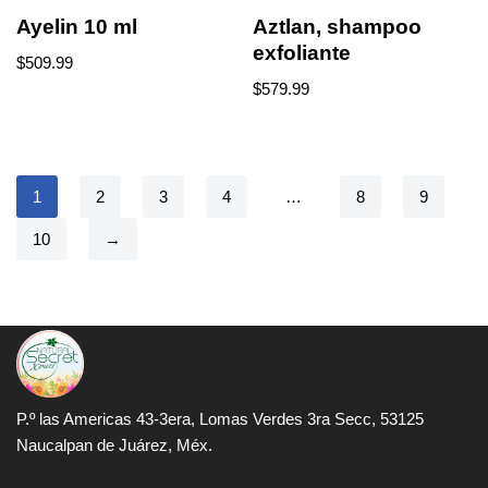
Ayelin 10 ml
Aztlan, shampoo
exfoliante
$
509.99
$
579.99
1
2
3
4
…
8
9
10
→
P.º las Americas 43-3era, Lomas Verdes 3ra Secc, 53125
Naucalpan de Juárez, Méx.