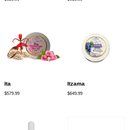
Ita
Itzama
$
579.99
$
649.99