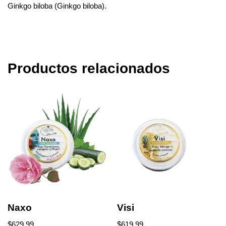
Ginkgo biloba (Ginkgo biloba).
Productos relacionados
Naxo
Visi
$
629.99
$
619.99