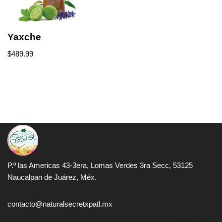
Yaxche
$
489.99
P.º las Americas 43-3era, Lomas Verdes 3ra Secc, 53125
Naucalpan de Juárez, Méx.
contacto@naturalsecretxpatl.mx