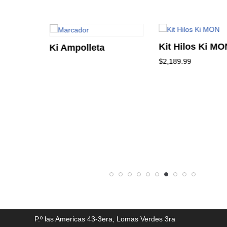
Kit Hilos Ki MO
Ki Ampolleta
$
2,189.99
P.º las Americas 43-3era, Lomas Verdes 3ra