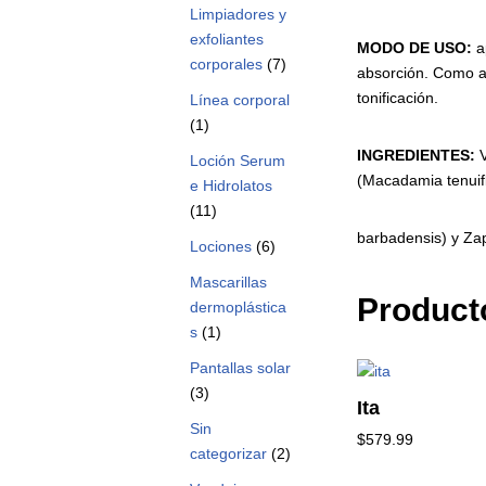
Limpiadores y
exfoliantes
MODO
DE
USO:
a
corporales
(7)
absorción. Como a
tonificación.
Línea corporal
(1)
INGREDIENTES:
V
Loción Serum
(Macadamia tenuifl
e Hidrolatos
(11)
barbadensis) y Zap
Lociones
(6)
Mascarillas
Product
dermoplástica
s
(1)
Pantallas solar
(3)
Ita
Sin
$
579.99
categorizar
(2)