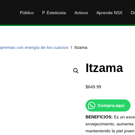
Público
P. Esteticista
Activos
Aprende NSX
Di
premas con energía de los cuarzos
\
Itzama
Itzama
$
649.99
Compra aquí
BENEFICIOS:
Es un exce
envejecimiento, aumenta e
manteniendo la piel joven