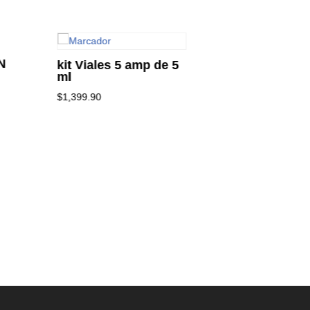
N
kit Viales 5 amp de 5
none
ml
$
20.00
$
1,399.90