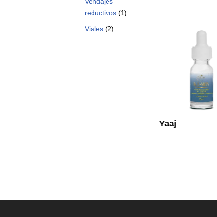
Vendajes
reductivos
(1)
Viales
(2)
 de
CE Shampoo
Yaaj
exfoliante corpofacial
$
1,449.99