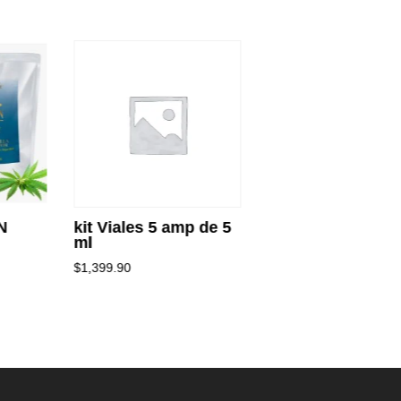
N
kit Viales 5 amp de 5
none
ml
$
20.00
$
1,399.90