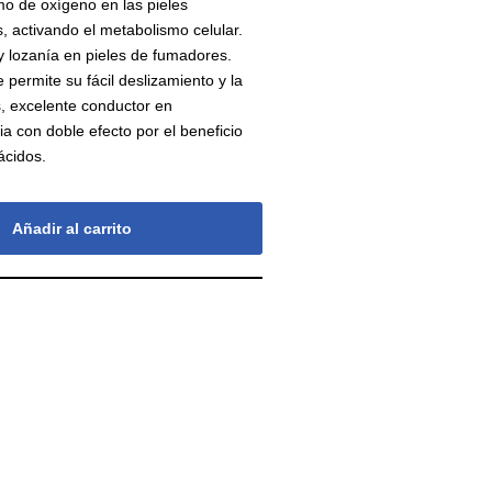
mo de oxígeno en las pieles
s, activando el metabolismo celular.
y lozanía en pieles de fumadores.
 permite su fácil deslizamiento y la
s, excelente conductor en
a con doble efecto por el beneficio
ácidos.
Añadir al carrito