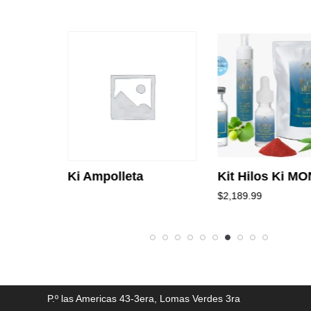
Ki Ampolleta
Kit Hilos Ki MO
$
2,189.99
P.º las Americas 43-3era, Lomas Verdes 3ra