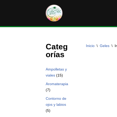
Saltar
al
contenido
Categ
Inicio
\
Geles
\
I
orías
Ampolletas y
viales
(15)
Aromaterapia
(7)
Contorno de
ojos y labios
(5)