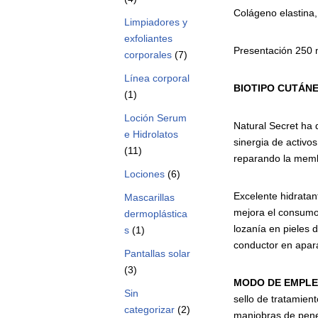
Colágeno elastina,
Limpiadores y
exfoliantes
Presentación 250 
corporales
(7)
Línea corporal
BIOTIPO CUTÁNE
(1)
Loción Serum
Natural Secret ha d
e Hidrolatos
sinergia de activo
(11)
reparando la membr
Lociones
(6)
Excelente hidratant
Mascarillas
mejora el consumo 
dermoplástica
lozanía en pieles 
s
(1)
conductor en apara
Pantallas solar
(3)
MODO DE EMPLE
Sin
sello de tratamien
categorizar
(2)
maniobras de penet