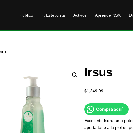
Público
P. Esteticista
Activos
Aprende NSX
Di
rsus
Irsus
$
1,349.99
Compra aquí
Excelente hidratante pote
aporta tono a la piel en 