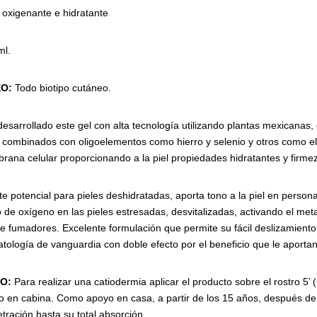
 oxigenante e hidratante
ml.
O:
Todo biotipo cutáneo.
esarrollado este gel con alta tecnología utilizando plantas mexicanas, 
s combinados con oligoelementos como hierro y selenio y otros como el
ana celular proporcionando a la piel propiedades hidratantes y firme
e potencial para pieles deshidratadas, aporta tono a la piel en persona
de oxígeno en las pieles estresadas, desvitalizadas, activando el met
de fumadores. Excelente formulación que permite su fácil deslizamiento 
tología de vanguardia con doble efecto por el beneficio que le aporta
O:
Para realizar una catiodermia aplicar el producto sobre el rostro 5’ 
to en cabina. Como apoyo en casa, a partir de los 15 años, después de l
ración hasta su total absorción.