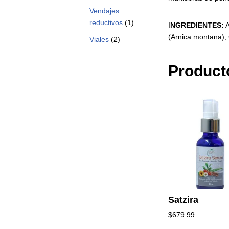
Vendajes
reductivos
(1)
I
NGREDIENTES:
A
(Arnica montana),
Viales
(2)
Product
Satzira
$
679.99