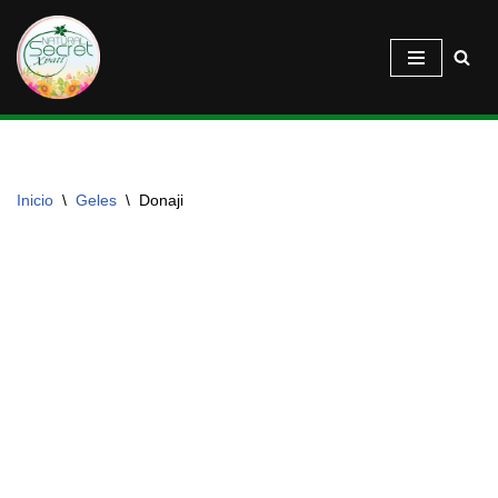
Saltar
al
contenido
Inicio
\
Geles
\
Donaji