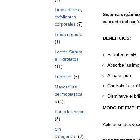
Limpiadores y
Sistema
orgánico
exfoliantes
causante del acné.
corporales
(7)
Línea corporal
BENEFICIOS:
(1)
Loción Serum
Equilibra el pH.
e Hidrolatos
Absorbe las impu
(11)
Afina el poro.
Lociones
(6)
Controla la prol
Mascarillas
dermoplástica
Disminuye el bril
s
(1)
MODO DE EMPL
Pantallas solar
(3)
Aplíquese dos vece
Sin
categorizar
(2)