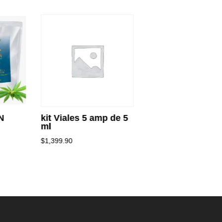
N
kit Viales 5 amp de 5
none
ml
$
20.00
$
1,399.90