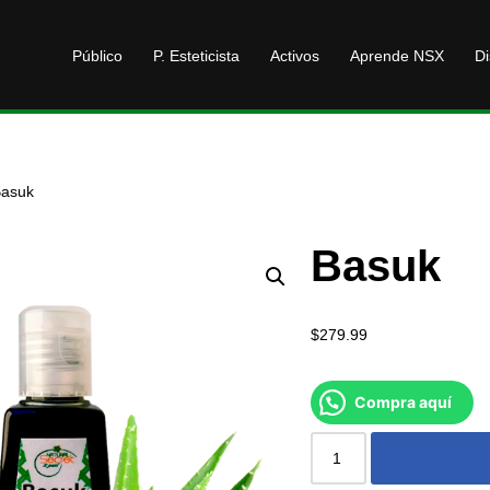
Público
P. Esteticista
Activos
Aprende NSX
Di
asuk
Basuk
$
279.99
Compra aquí