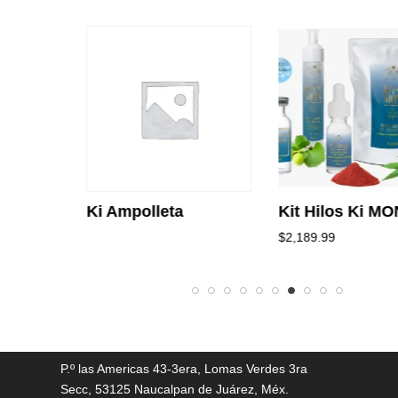
Ki Ampolleta
Kit Hilos Ki MO
$
2,189.99
P.º las Americas 43-3era, Lomas Verdes 3ra
Secc, 53125 Naucalpan de Juárez, Méx.