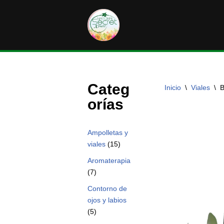
Saltar
al
contenido
Categ
Inicio
\
Viales
\
B
orías
Ampolletas y
viales
(15)
Aromaterapia
(7)
Contorno de
ojos y labios
(5)