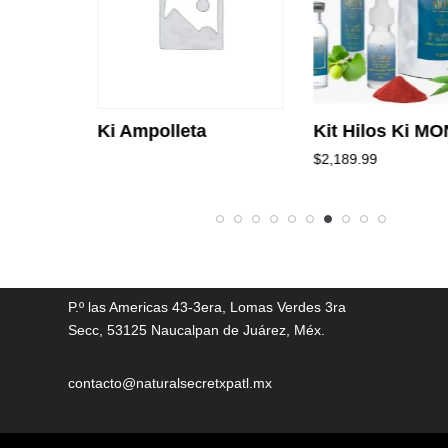
Ki Ampolleta
Kit Hilos Ki MO
$
2,189.99
P.º las Americas 43-3era, Lomas Verdes 3ra
Secc, 53125 Naucalpan de Juárez, Méx.
contacto@naturalsecretxpatl.mx