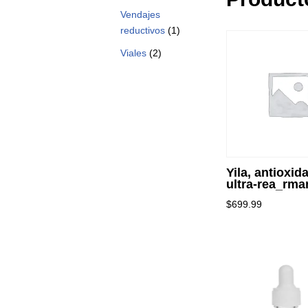
Vendajes
reductivos
(1)
Viales
(2)
Yila, antioxid
ultra-rea_rma
$
699.99