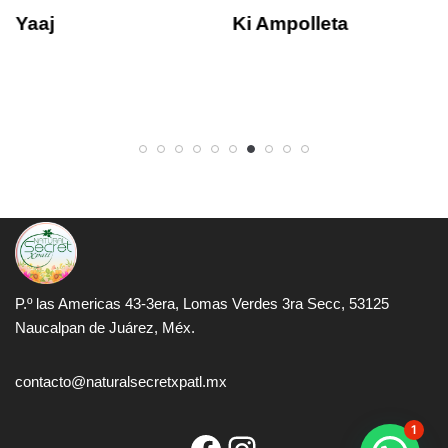
Yaaj
Ki Ampolleta
P.º las Americas 43-3era, Lomas Verdes 3ra Secc, 53125
Naucalpan de Juárez, Méx.
contacto@naturalsecretxpatl.mx
1