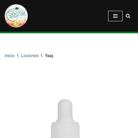
Saltar
al
contenido
Inicio
\
Lociones
\
Yaaj