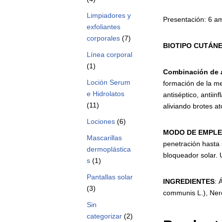
Limpiadores y
Presentación: 6 am
exfoliantes
corporales
(7)
BIOTIPO
CUTÁNE
Línea corporal
(1)
Combinación
de
Loción Serum
formación de la me
e Hidrolatos
antiséptico, antiin
(11)
aliviando brotes at
Lociones
(6)
MODO
DE
EMPLE
Mascarillas
penetración hasta s
dermoplástica
bloqueador sola
s
(1)
Pantallas solar
INGREDIENTES
: 
(3)
communis L.), Nero
Sin
categorizar
(2)