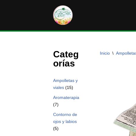
Saltar
al
contenido
Categ
Inicio
\
Ampolletas
orías
Ampolletas y
viales
(15)
Aromaterapia
(7)
Contorno de
ojos y labios
(5)