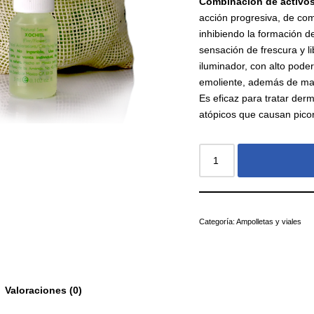
Combinación
de
activo
acción progresiva, de co
inhibiendo la formación d
sensación de frescura y l
iluminador, con alto poder 
emoliente, además de man
Es eficaz para tratar derma
atópicos que causan picor, 
Categoría:
Ampolletas y viales
Valoraciones (0)