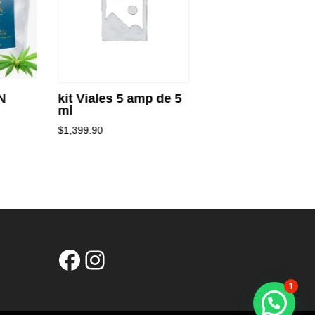
N
kit Viales 5 amp de 5
none
ml
$
20.00
$
1,399.90
1