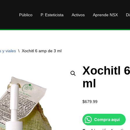
Público
P. Esteticista
Activos
Aprende NSX
Di
 y viales
\
Xochitl 6 amp de 3 ml
Xochitl 
ml
$
679.99
Compra aquí