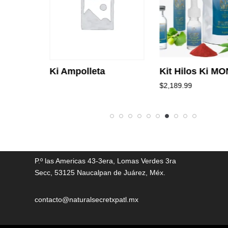
Ki Ampolleta
Kit Hilos Ki MO
$
2,189.99
P.º las Americas 43-3era, Lomas Verdes 3ra
Secc, 53125 Naucalpan de Juárez, Méx.
contacto@naturalsecretxpatl.mx