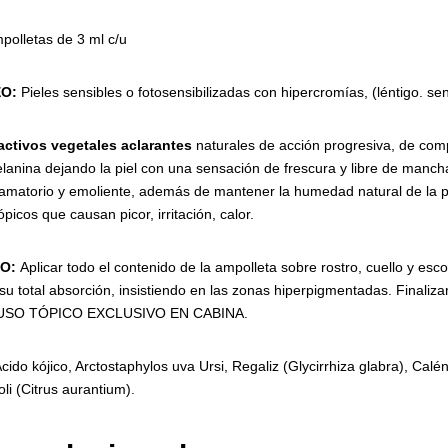
polletas de 3 ml c/u
O:
Pieles sensibles o fotosensibilizadas con hipercromías, (léntigo. sen
activos
vegetales
aclarantes
naturales de acción progresiva, de com
lanina dejando la piel con una sensación de frescura y libre de mancha
flamatorio y emoliente, además de mantener la humedad natural de la pie
ópicos que causan picor, irritación, calor.
O:
Aplicar todo el contenido de la ampolleta sobre rostro, cuello y esc
u total absorción, insistiendo en las zonas hiperpigmentadas. Finalizar 
r. USO TÓPICO EXCLUSIVO EN CABINA.
Ácido kójico, Arctostaphylos uva Ursi, Regaliz (Glycirrhiza glabra), Calén
li (Citrus aurantium).