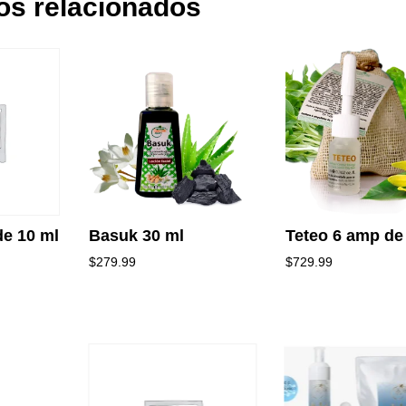
os relacionados
de 10 ml
Basuk 30 ml
Teteo 6 amp de
$
279.99
$
729.99