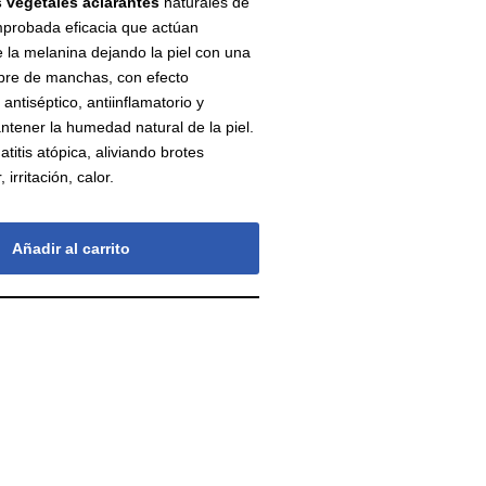
s
vegetales
aclarantes
naturales de
mprobada eficacia que actúan
e la melanina dejando la piel con una
ibre de manchas, con efecto
antiséptico, antiinflamatorio y
tener la humedad natural de la piel.
titis atópica, aliviando brotes
irritación, calor.
Añadir al carrito