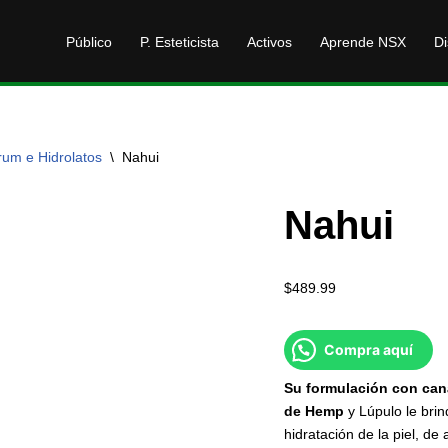
Público
P. Esteticista
Activos
Aprende NSX
Di
rum e Hidrolatos
\
Nahui
Nahui
$
489.99
Compra aquí
Su
formulación
con
can
de
Hemp
y Lúpulo le bri
hidratación de la piel, de 