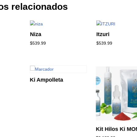
os relacionados
Niza
Itzuri
$
539.99
$
539.99
Ki Ampolleta
Kit Hilos Ki MO