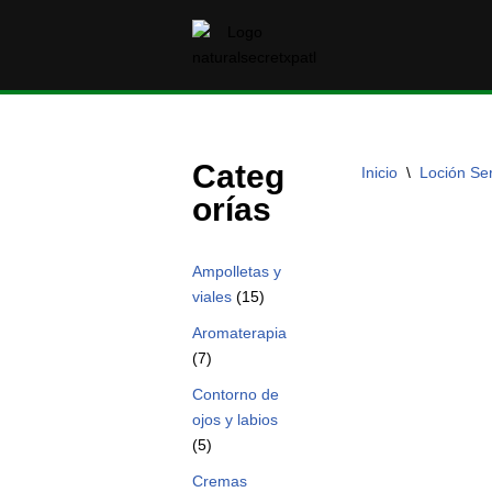
Saltar
al
contenido
Categ
Inicio
\
Loción Se
orías
Ampolletas y
viales
(15)
Aromaterapia
(7)
Contorno de
ojos y labios
(5)
Cremas