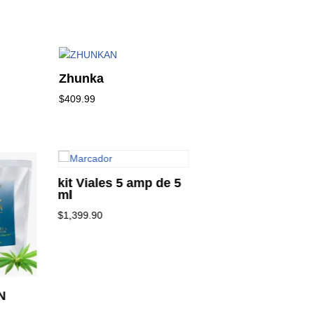
Zhunka
$
409.99
kit Viales 5 amp de 5
none
ml
$
20.00
$
1,399.90
N