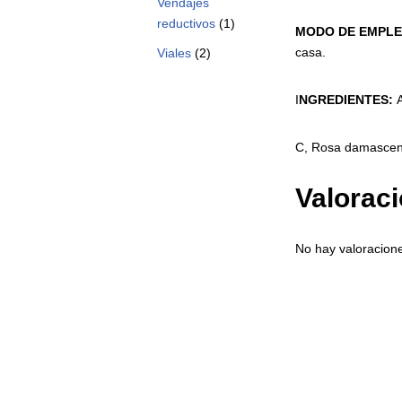
Vendajes
reductivos
(1)
MODO
DE
EMPLE
casa.
Viales
(2)
I
NGREDIENTES:
C, Rosa damascena
Valorac
No hay valoracion