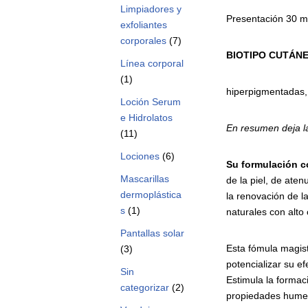
Limpiadores y
Presentación 30 ml
exfoliantes
corporales
(7)
BIOTIPO
CUTÁNE
Línea corporal
(1)
hiperpigmentadas,
Loción Serum
e Hidrolatos
En
resumen
deja
l
(11)
Lociones
(6)
Su
formulación
c
Mascarillas
de la piel, de aten
dermoplástica
la renovación de l
s
(1)
naturales con alto 
Pantallas solar
Esta fómula magist
(3)
potencializar su ef
Sin
Estimula la formac
categorizar
(2)
propiedades hume