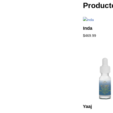
Product
Inda
$
469.99
CE Shampoo
exfoliante corpofacial
$
1,449.99
 de
Yaaj