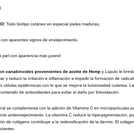
.
O:
Todo biotipo cutáneo en especial pieles maduras,
 con aparentes signos de envejecimiento.
a
piel
con
apariencia
más
juvenil
on
canabinoides
provenientes
de
aceite
de
Hemp
y Lúpulo le brin
uar y reducir la irritación e inflamación e impedir la formación de radica
as células epidérmicas con lo que se mejora la luminosidad cutánea.
contenido de antioxidantes para evitar el daño por fotoxidación.
ral se complementa con la adición de Vitamina C en micropartículas p
ecto antienvejecimiento. La vitamina C reduce la hiperpigmentación, por 
iòn de colágeno contribuye a la redensificación de la dermis. El colágen
ctantes.