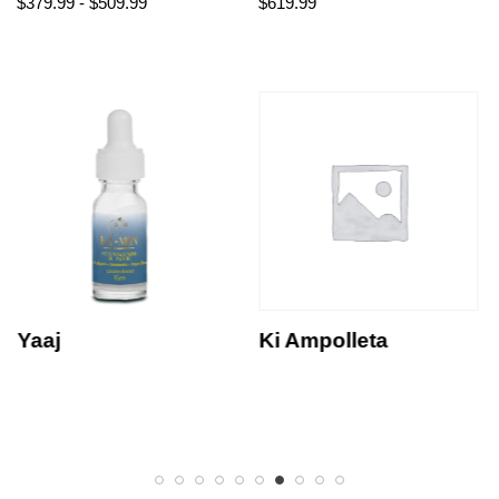
$
379.99
-
$
509.99
$
619.99
Yaaj
Ki Ampolleta