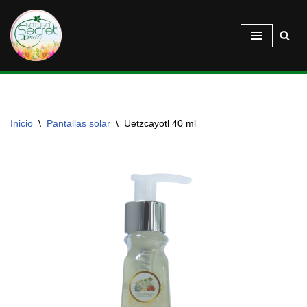
Saltar
al
contenido
Inicio
\
Pantallas solar
\
Uetzcayotl 40 ml