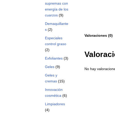
supremas con
energía de los
cuarzos
(9)
Demaquillante
s
(2)
Valoraciones (0)
Especiales
control graso
(2)
Valorac
Exfoliantes
(3)
Geles
(9)
No hay valoracion
Geles y
cremas
(15)
Innovación
cosmética
(6)
Limpiadores
(4)