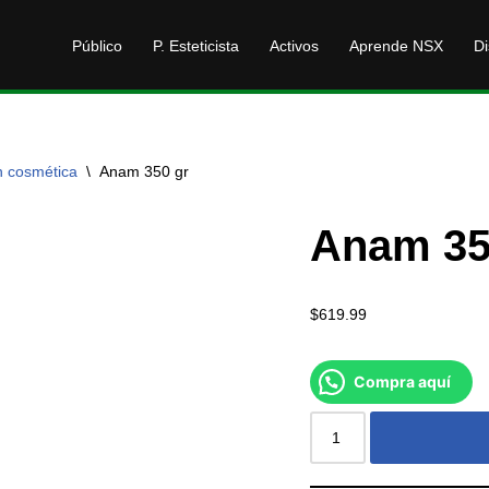
Público
P. Esteticista
Activos
Aprende NSX
Di
n cosmética
\
Anam 350 gr
Anam 35
$
619.99
Compra aquí