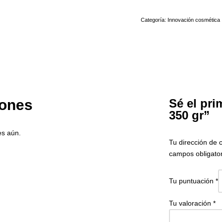
Categoría:
Innovación cosmética
iones
Sé el pr
350 gr”
es aún.
Tu dirección de 
campos obligato
Tu puntuación
*
Tu valoración
*