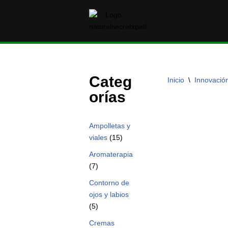
Saltar
al
contenido
Categ
Inicio
\
Innovació
orías
Ampolletas y
viales
(15)
Aromaterapia
(7)
Contorno de
ojos y labios
(5)
Cremas