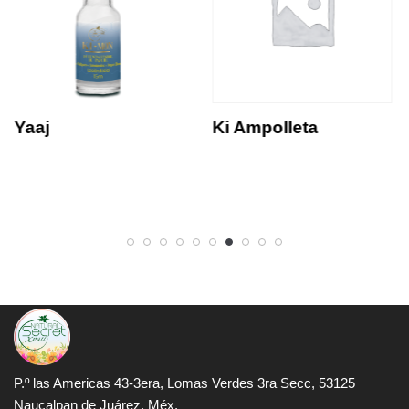
Yaaj
Ki Ampolleta
P.º las Americas 43-3era, Lomas Verdes 3ra Secc, 53125
Naucalpan de Juárez, Méx.