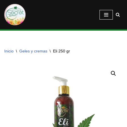
Saltar
al
contenido
Inicio
\
Geles y cremas
\
Eli 250 gr