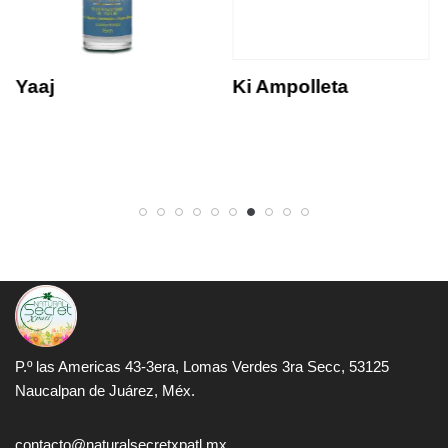
Yaaj
Ki Ampolleta
P.º las Americas 43-3era, Lomas Verdes 3ra Secc, 53125
Naucalpan de Juárez, Méx.
contacto@naturalsecretxpatl.mx