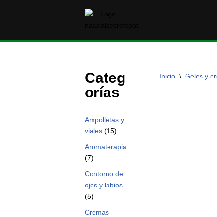
Saltar
al
contenido
Categ
Inicio
\
Geles y c
orías
Ampolletas y
viales
(15)
Aromaterapia
(7)
Contorno de
ojos y labios
(5)
Cremas