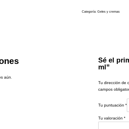
Categoría:
Geles y cremas
iones
Sé el pri
ml”
es aún.
Tu dirección de 
campos obligato
Tu puntuación
*
Tu valoración
*