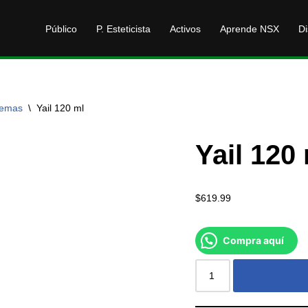
Público
P. Esteticista
Activos
Aprende NSX
Di
remas
\
Yail 120 ml
Yail 120
$
619.99
Compra aquí