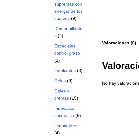
supremas con
energía de los
cuarzos
(9)
Demaquillante
s
(2)
Valoraciones (0)
Especiales
control graso
(2)
Valorac
Exfoliantes
(3)
Geles
(9)
No hay valoracion
Geles y
cremas
(15)
Innovación
cosmética
(6)
Limpiadores
(4)