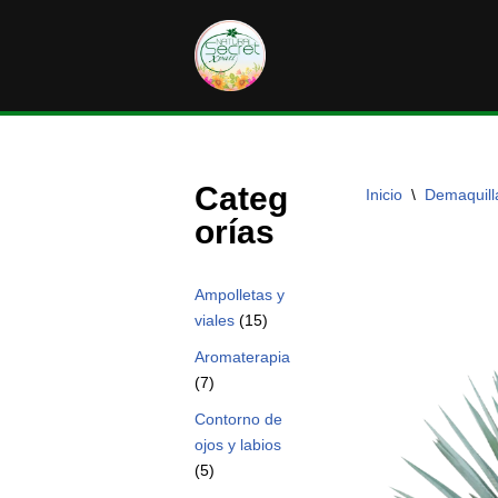
Saltar
al
contenido
Categ
Inicio
\
Demaquill
orías
Ampolletas y
viales
(15)
Aromaterapia
(7)
Contorno de
ojos y labios
(5)