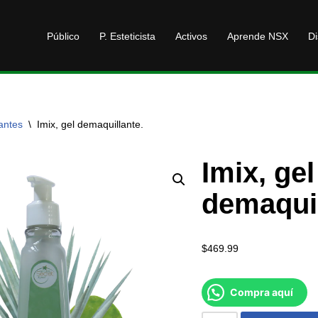
Público
P. Esteticista
Activos
Aprende NSX
Di
antes
\
Imix, gel demaquillante.
Imix, gel
demaquil
$
469.99
Compra aquí