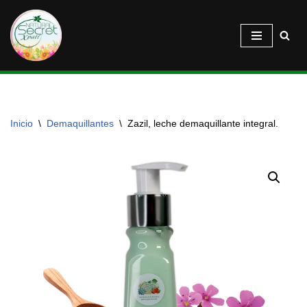
Saltar
al
contenido
Inicio
\
Demaquillantes
\
Zazil, leche demaquillante integral.