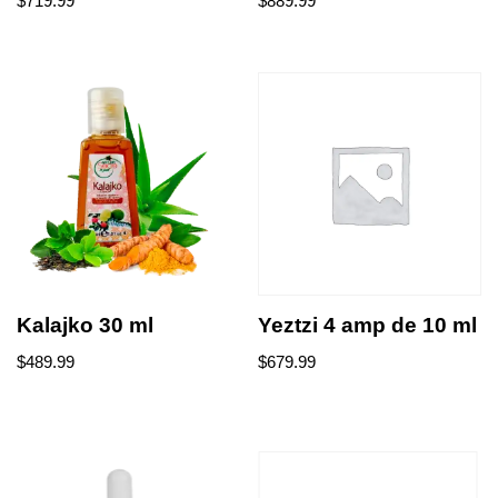
$
719.99
$
889.99
Kalajko 30 ml
Yeztzi 4 amp de 10 ml
$
489.99
$
679.99