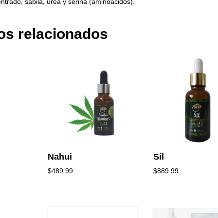
ntrado, sábila, urea y serina (aminoácidos).
os relacionados
Nahui
Sil
$
489.99
$
889.99