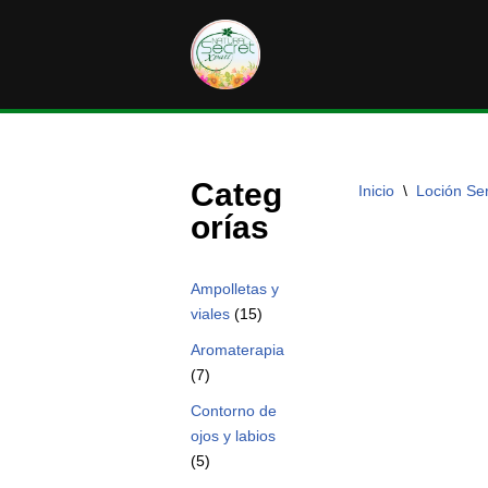
Saltar
al
contenido
Categ
Inicio
\
Loción Se
orías
Ampolletas y
viales
(15)
Aromaterapia
(7)
Contorno de
ojos y labios
(5)