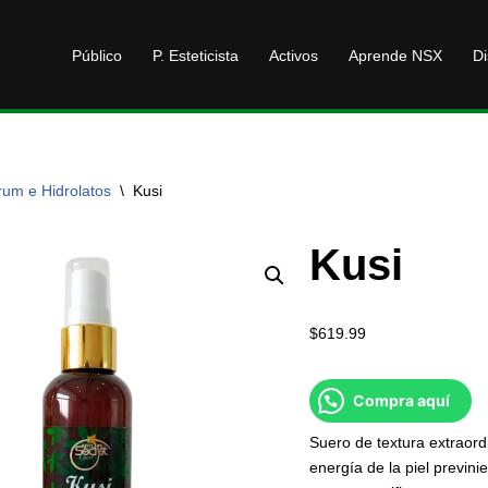
Público
P. Esteticista
Activos
Aprende NSX
Di
rum e Hidrolatos
\
Kusi
Kusi
$
619.99
Compra aquí
Suero de textura extraord
energía de la piel previn