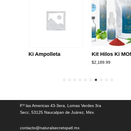
Ki Ampolleta
Kit Hilos Ki MO
$
2,189.99
P.º las Americas 43-3era, Lomas Verdes 3ra
Secc, 53125 Naucalpan de Juárez, Méx.
contacto@naturalsecretxpatl.mx