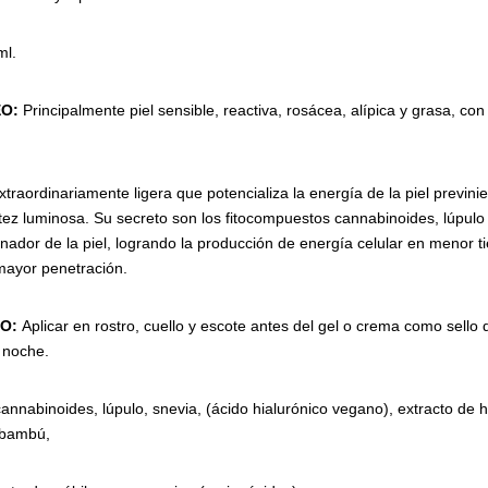
ml.
EO:
Principalmente piel sensible, reactiva, rosácea, alípica y grasa, co
xtraordinariamente ligera que potencializa la energía de la piel previn
tez luminosa. Su secreto son los fitocompuestos cannabinoides, lúpulo
nador de la piel, logrando la producción de energía celular en menor 
mayor penetración.
EO:
Aplicar en rostro, cuello y escote antes del gel o crema como sell
e noche.
annabinoides, lúpulo, snevia, (ácido hialurónico vegano), extracto de 
 bambú,