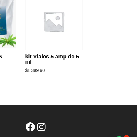
N
kit Viales 5 amp de 5
none
ml
$
20.00
$
1,399.90