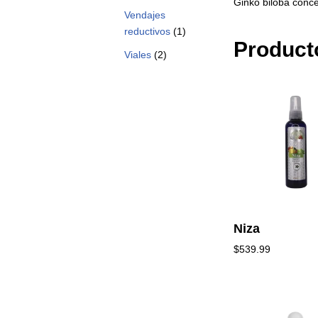
Ginko biloba conce
Vendajes
reductivos
(1)
Product
Viales
(2)
Niza
$
539.99