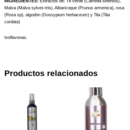
INGREDIENTES:
Extractos de: Té verde (Camelia sinensis),
Malva (Malva sylves-tris), Albaricoque (Prunus armenica), rosa
(Rosa sp), algodón (Gossypium herbaceum) y Tila (Tilia
cordata)
Isoflavonas.
Productos relacionados