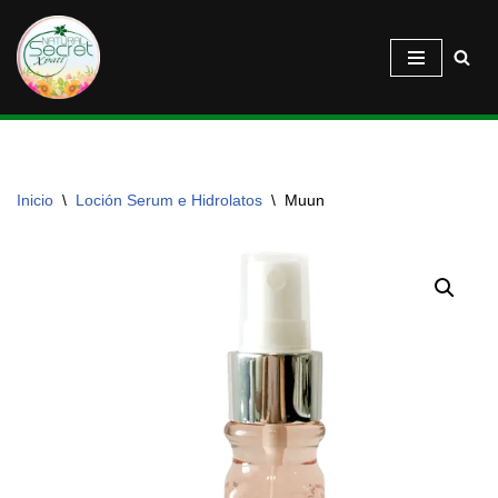
Saltar
al
contenido
Inicio
\
Loción Serum e Hidrolatos
\
Muun