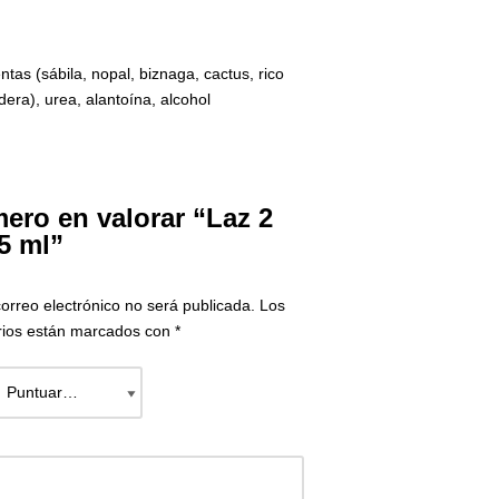
tas (sábila, nopal, biznaga, cactus, rico
era), urea, alantoína, alcohol
mero en valorar “Laz 2
5 ml”
correo electrónico no será publicada.
Los
rios están marcados con
*