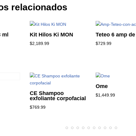
os relacionados
3 ml
Kit Hilos Ki MON
Teteo 6 amp de
$
2,189.99
$
729.99
Ome
CE Shampoo
$
1,449.99
exfoliante corpofacial
$
769.99