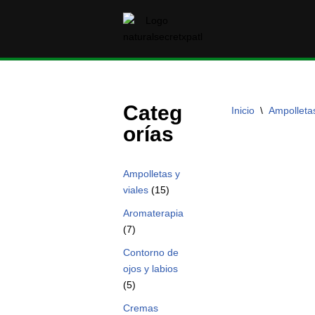
Saltar
al
contenido
Categ
Inicio
\
Ampolletas
orías
Ampolletas y
viales
(15)
Aromaterapia
(7)
Contorno de
ojos y labios
(5)
Cremas