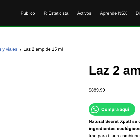
Público
P. Esteticista
Activos
Aprende NSX
Di
 y viales
\
Laz 2 amp de 15 ml
Laz 2 am
$
889.99
Compra aquí
Natural Secret Xpatl se 
ingredientes ecológico
trae para ti una combinac