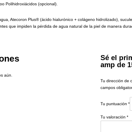
o Polihidroxiácidos (opcional).
gua, Atecoron Plus® (ácido hialurónico + colágeno hidrolizado), suculen
antes que impiden la pérdida de agua natural de la piel de manera durad
iones
Sé el pri
amp de 1
es aún.
Tu dirección de 
campos obligato
Tu puntuación
*
Tu valoración
*