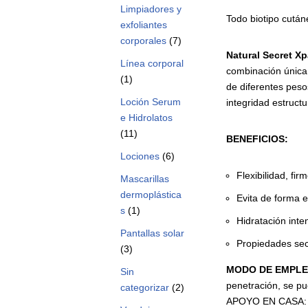
Limpiadores y
Todo biotipo cután
exfoliantes
corporales
(7)
Natural Secret Xp
Línea corporal
combinación única 
(1)
de diferentes peso
Loción Serum
integridad estructur
e Hidrolatos
(11)
BENEFICIOS:
Lociones
(6)
Flexibilidad, fir
Mascarillas
dermoplástica
Evita de forma e
s
(1)
Hidratación inte
Pantallas solar
Propiedades secu
(3)
MODO DE EMPL
Sin
penetración, se pu
categorizar
(2)
APOYO EN CASA: Apl