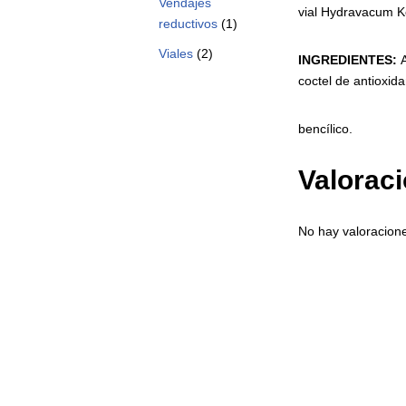
Vendajes
vial Hydravacum Ko
reductivos
(1)
Viales
(2)
INGREDIENTES:
A
coctel de antioxid
bencílico.
Valorac
No hay valoracion