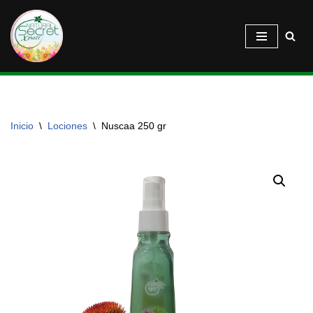
Saltar
al
contenido
Inicio
\
Lociones
\
Nuscaa 250 gr