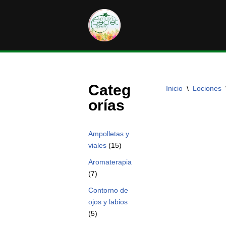
Saltar
al
contenido
Categ
Inicio
\
Lociones
orías
Ampolletas y
viales
(15)
Aromaterapia
(7)
Contorno de
ojos y labios
(5)