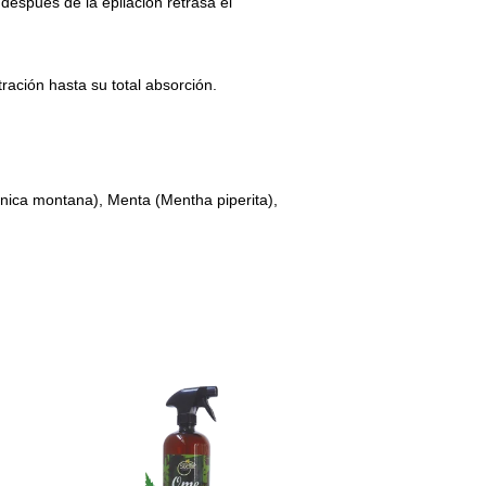
después de la epilación retrasa el
ación hasta su total absorción.
rnica montana), Menta (Mentha piperita),