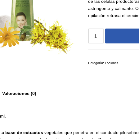
de las células productora
astringente y calmante. C
epilación retrasa el crecim
Categoría:
Lociones
Valoraciones (0)
ml.
o
a
base
de
extractos
vegetales que penetra en el conducto pilosebáce