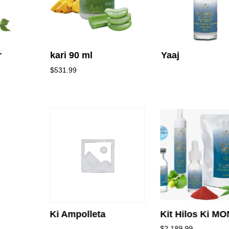
r
kari 90 ml
Yaaj
$
531.99
Ki Ampolleta
Kit Hilos Ki MO
$
2,189.99