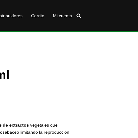
stribuidores
Carrito
Mi cuenta
ml
e
de
extractos
vegetales que
losebáceo limitando la reproducción