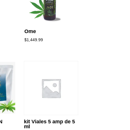
Ome
$
1,449.99
N
kit Viales 5 amp de 5
none
ml
$
20.00