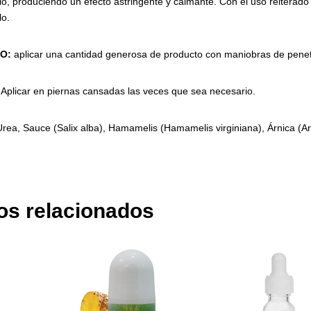
lo, produciendo un efecto astringente y calmante. Con el uso reiterado 
lo.
O:
aplicar una cantidad generosa de producto con maniobras de penetr
licar en piernas cansadas las veces que sea necesario.
Urea, Sauce (Salix alba), Hamamelis (Hamamelis virginiana), Árnica (A
os relacionados