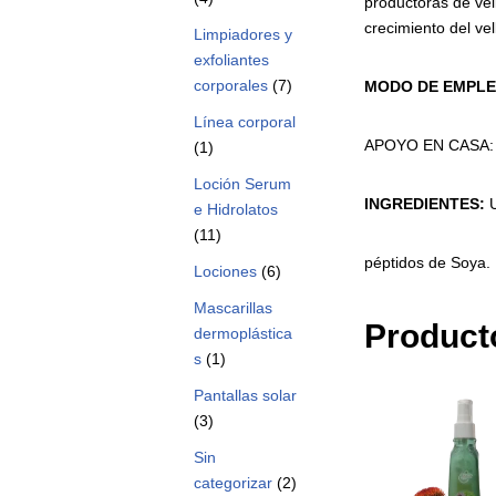
productoras de vel
crecimiento del vel
Limpiadores y
exfoliantes
corporales
(7)
MODO
DE
EMPLE
Línea corporal
APOYO EN CASA: Ap
(1)
Loción Serum
INGREDIENTES:
e Hidrolatos
(11)
péptidos de Soya.
Lociones
(6)
Mascarillas
Product
dermoplástica
s
(1)
Pantallas solar
(3)
Sin
categorizar
(2)