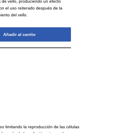
s de vello, produciendo un efecto
on el uso reiterado después de la
iento del vello.
Añadir al carrito
o limitando la reproducción de las células