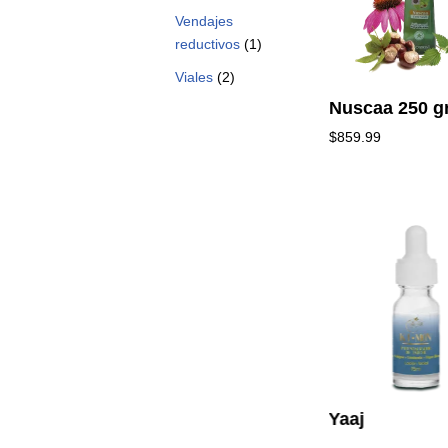
Vendajes
reductivos
(1)
Viales
(2)
Nuscaa 250 g
$
859.99
 de
CE Shampoo
Yaaj
exfoliante corpofacial