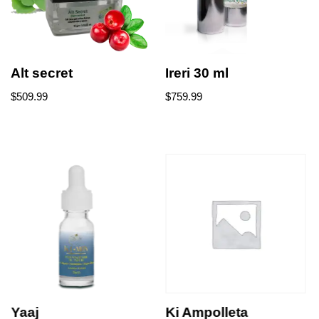
Alt secret
Ireri 30 ml
$
509.99
$
759.99
Yaaj
Ki Ampolleta