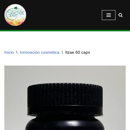
Saltar
al
contenido
Inicio
\
Innovación cosmética
\
Itzae 60 caps