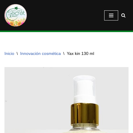
Saltar
al
contenido
Inicio
\
Innovación cosmética
\
Yax kin 130 ml