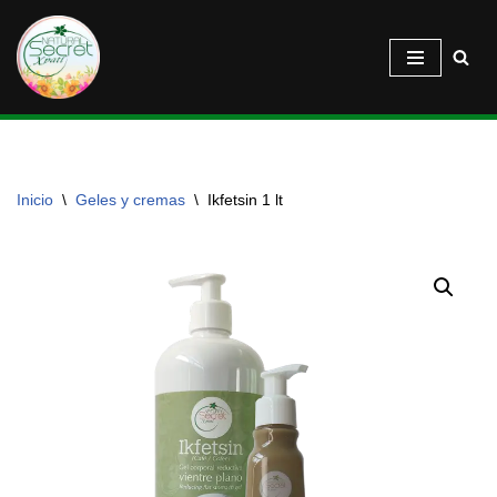
Saltar
al
contenido
Inicio
\
Geles y cremas
\
Ikfetsin 1 lt