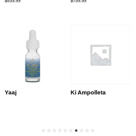
$
539.99
$
759.99
Yaaj
Ki Ampolleta