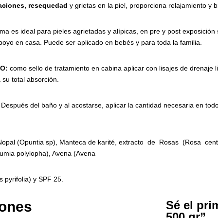
ciones,
resequedad
y grietas en la piel, proporciona relajamiento y b
ma es ideal para pieles agrietadas y alípicas, en pre y post exposición 
poyo en casa. Puede ser aplicado en bebés y para toda la familia.
O:
como sello de tratamiento en cabina aplicar con lisajes de drenaje l
su total absorción.
pués del baño y al acostarse, aplicar la cantidad necesaria en todo
opal (Opuntia sp), Manteca de karité, extracto
de
Rosas
(Rosa
centi
mia polylopha), Avena (Avena
s pyrifolia) y SPF 25.
iones
Sé el pri
500 gr”