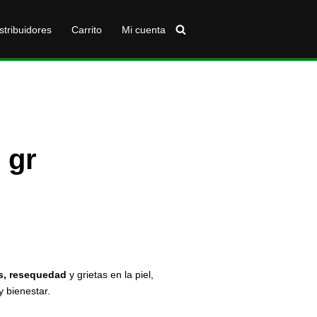
stribuidores
Carrito
Mi cuenta
 gr
s,
resequedad
y grietas en la piel,
y bienestar.