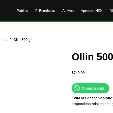
Público
P. Esteticista
Activos
Aprende NSX
Di
remas
\
Ollin 500 gr
Ollin 500
$
749.99
Compra aquí
Evita
las
descamacione
proporciona relajamiento 