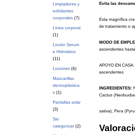
Evita
las
descama
Limpiadores y
exfoliantes
corporales
(7)
Esta magnífica cre
de tratamiento o a
Línea corporal
(1)
MODO
DE
EMPLE
Loción Serum
ascendentes hasta 
e Hidrolatos
(11)
APOYO EN CASA: Des
Lociones
(6)
ascendentes.
Mascarillas
dermoplástica
INGREDIENTES:
N
s
(1)
Cactus (Neobuxbau
Pantallas solar
(3)
sativa), Pera (Pyru
Sin
Valorac
categorizar
(2)