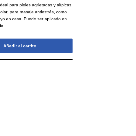
eal para pieles agrietadas y alípicas,
solar, para masaje antiestrés, como
oyo en casa. Puede ser aplicado en
ia.
Añadir al carrito