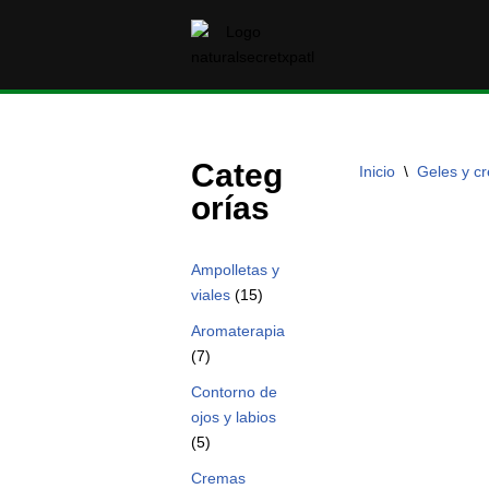
Saltar
al
contenido
Categ
Inicio
\
Geles y c
orías
Ampolletas y
viales
(15)
Aromaterapia
(7)
Contorno de
ojos y labios
(5)
Cremas