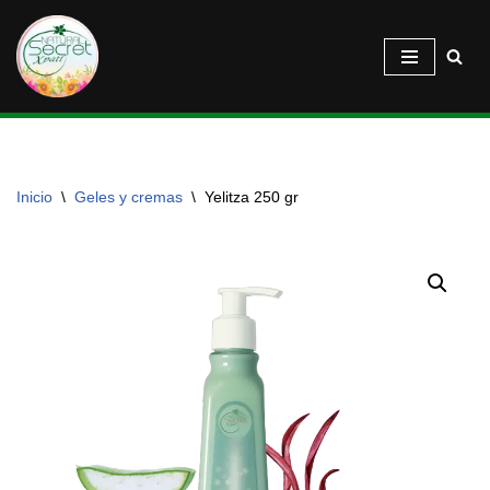
Saltar
al
contenido
Inicio
\
Geles y cremas
\
Yelitza 250 gr